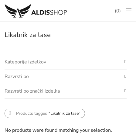
0
Likalnik za lase
Kategorije izdelkov
Razvrsti po
All
Blagovne znamke
Razvrsti po znački izdelka
Default
AMAZFIT
Popularity
ANKER
AeroFit
Aerofit pro
akcija
Amazfit
AMD
Anker
Average rating
Products tagged
“Likalnik za lase”
Kamere
Bluetooth slušalke
Brezžične slušalke
Brezžični
Dreame
Newness
DYSON
Dyson
Električni skiro
Grelec
hlajenje
No products were found matching your selection.
Price: Low to High
XIAOMI
Likalnik za lase
mobilni telefon
nega las
oblikovanje