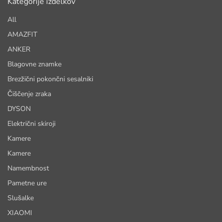
Kategorije izdelkov
All
AMAZFIT
ANKER
Blagovne znamke
Brezžični pokončni sesalniki
Čiščenje zraka
DYSON
Električni skiroji
Kamere
Kamere
Namembnost
Pametne ure
Slušalke
XIAOMI