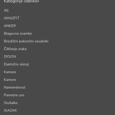
Kategorije izdelkov
All
AMAZFIT
ANKER
Blagovne znamke
Brezžični pokončni sesalniki
Čiščenje zraka
DYSON
Električni skiroji
Kamere
Kamere
Namembnost
Pametne ure
Slušalke
XIAOMI